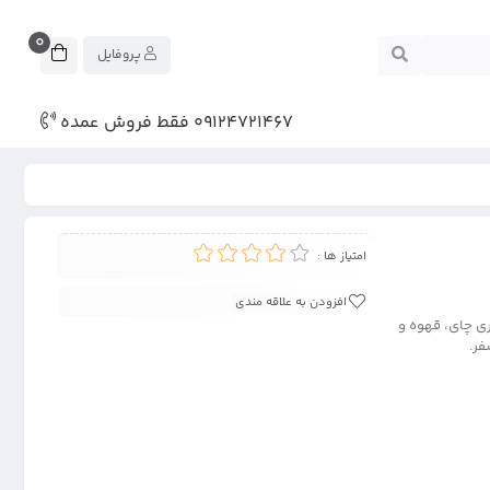
0
پروفایل
09124721467 فقط فروش عمده
امتیاز ها :
افزودن به علاقه مندی
ری چای، قهوه و
فر.