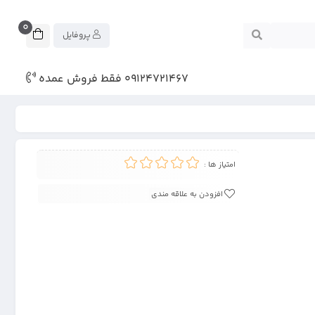
0
پروفایل
09124721467 فقط فروش عمده
امتیاز ها :
افزودن به علاقه مندی