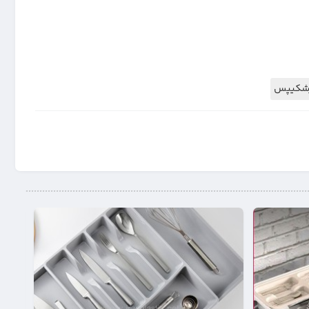
رشکیپس