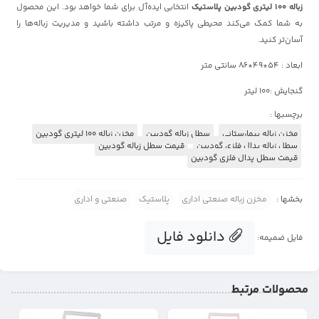
زباله 100 لیتری گودبین پلاستیک
انتخابی ایده‌آل برای شما خواهد بود. این محصول
به شما کمک می‌کند محیطی پاکیزه و مرتب داشته باشید و مدیریت زباله‌ها را
آسان‌تر کنید.
ابعاد : 54*49*86ََ سانتی متر
گنجایش :100 لیتر
برچسبها :
مخزن زباله بیمارستانی
سطل زباله گودبین
مخزن زباله 100 لیتری گودبین
سطل زباله پدال فلزی گودبین
قیمت سطل زباله گودبین
قیمت سطل پدال فلزی گودبین
بخشها :
مخزن زباله صنعتی اداری
پلاستیک
صنعتی و اداری
دانلود فایل
فایل ضمیمه:
محصولات مرتبط