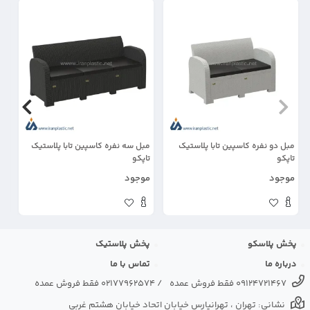
مبل دو نفره کاسپین تابا پلاستیک
مبل سه نفره کاسپین تابا پلاستیک
مب
تاپکو
تاپکو
پل
موجود
موجود
مو
پخش پلاسکو
پخش پلاستیک
درباره ما
تماس با ما
09124721467 فقط فروش عمده
/
02177962574 فقط فروش عمده
نشانی: تهران ، تهرانپارس خیابان اتحاد خیابان هشتم غربی