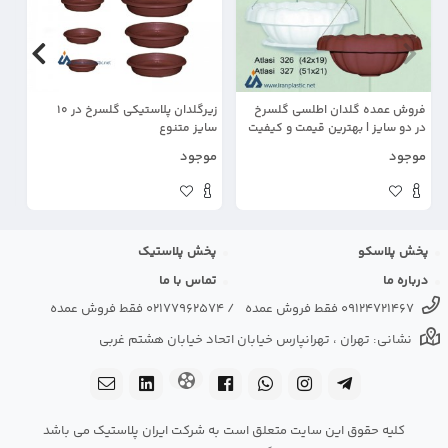
فروش عمده گلدان اطلسی گلسرخ
زیرگلدان پلاستیکی گلسرخ در 10
گل
در دو سایز | بهترین قیمت و کیفیت
سایز متنوع
پل
موجود
موجود
مو
پخش پلاسکو
پخش پلاستیک
درباره ما
تماس با ما
09124721467 فقط فروش عمده
/
02177962574 فقط فروش عمده
نشانی: تهران ، تهرانپارس خیابان اتحاد خیابان هشتم غربی
کلیه حقوق این سایت متعلق است به شرکت ایران پلاستیک می باشد