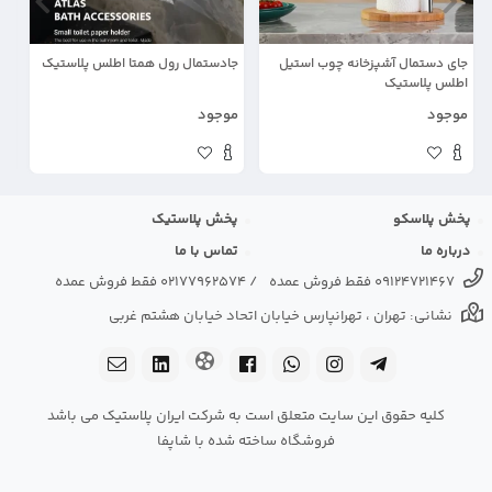
جای دستمال آشپزخانه چوب استیل
جادستمال رول همتا اطلس پلاستیک
جا
اطلس پلاستیک
ال
موجود
موجود
مو
پخش پلاسکو
پخش پلاستیک
درباره ما
تماس با ما
09124721467 فقط فروش عمده
/
02177962574 فقط فروش عمده
نشانی: تهران ، تهرانپارس خیابان اتحاد خیابان هشتم غربی
کلیه حقوق این سایت متعلق است به شرکت ایران پلاستیک می باشد
فروشگاه ساخته شده با شاپفا