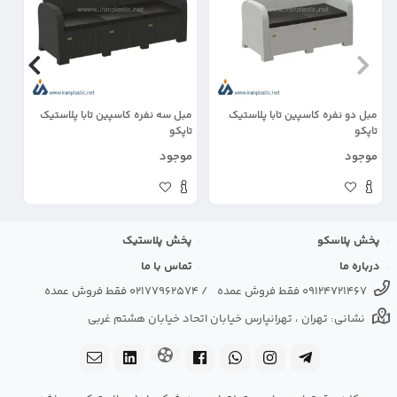
مبل دو نفره کاسپین تابا پلاستیک
مبل سه نفره کاسپین تابا پلاستیک
مب
تاپکو
تاپکو
پل
موجود
موجود
مو
پخش پلاسکو
پخش پلاستیک
درباره ما
تماس با ما
09124721467 فقط فروش عمده
/
02177962574 فقط فروش عمده
نشانی: تهران ، تهرانپارس خیابان اتحاد خیابان هشتم غربی