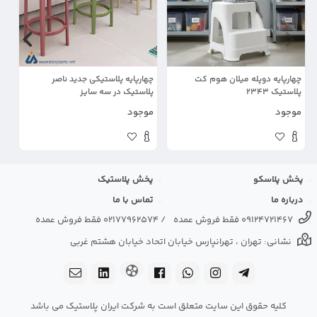
چهارپایه دوپله میلان هوم کت
چهارپایه پلاستیکی جدید ناصر
چه
پلاستیک 2343
پلاستیک در سه سایز
پل
موجود
موجود
مو
پخش پلاسکو
پخش پلاستیک
درباره ما
تماس با ما
09124721467 فقط فروش عمده
/
02177962574 فقط فروش عمده
نشانی: تهران ، تهرانپارس خیابان اتحاد خیابان هشتم غربی
کلیه حقوق این سایت متعلق است به شرکت ایران پلاستیک می باشد