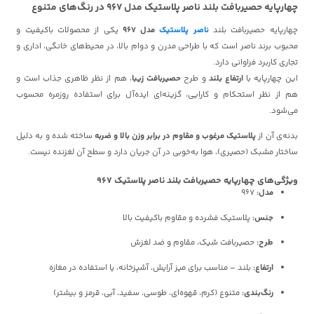
چهارپایه حصیربافت بلند ناصر پلاستیک مدل 967 در رنگ‌های متنوع
چهارپایه حصیربافت بلند
ناصر پلاستیک
مدل 967
یکی از محصولات باکیفیت و
محبوب برند ناصر است که با طراحی مدرن و دوام بالا، در محیط‌های خانگی، اداری و
تجاری کاربرد فراوانی دارد.
این چهارپایه با
ارتفاع بلند
و طرح
حصیربافت زیبا
، هم از نظر ظاهری جذاب است و
هم از نظر استحکام و کارایی، گزینه‌ای ایده‌آل برای استفاده روزمره محسوب
می‌شود.
بدنه‌ی آن از
پلاستیک مرغوب و مقاوم در برابر وزن بالا و ضربه
ساخته شده و به دلیل
ساختار مشبک (حصیری)، هوا به‌خوبی در آن جریان دارد و سطح آن لغزنده نیست.
ویژگی‌های چهارپایه حصیربافت بلند ناصر پلاستیک 967
مدل:
967
جنس:
پلاستیک فشرده و مقاوم باکیفیت بالا
طرح:
حصیربافت شیک، مقاوم و ضد لغزش
ارتفاع:
بلند – مناسب برای میز آرایش، آشپزخانه، یا استفاده در مغازه
رنگ‌بندی:
متنوع (کرم، قهوه‌ای، طوسی، سفید، آبی، قرمز و بیشتر)