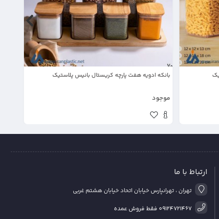
یک
بانکه ادویه هفت پارچه کریستال بانیس پلاستیک
قوطی ا
موجود
موجود
ارتباط با ما
تهران ، تهرانپارس خیابان اتحاد خیابان هشتم غربی
09124721467 فقط فروش عمده