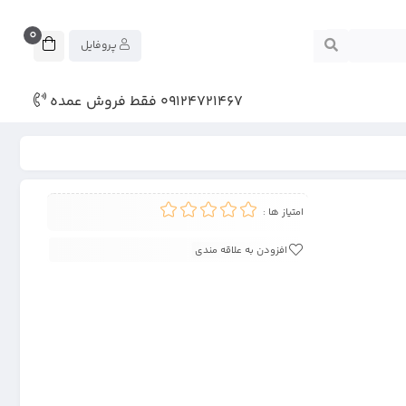
0
پروفایل
09124721467 فقط فروش عمده
امتیاز ها :
افزودن به علاقه مندی