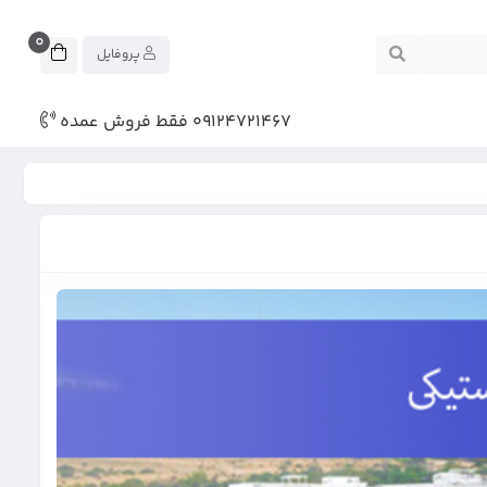
0
پروفایل
09124721467 فقط فروش عمده