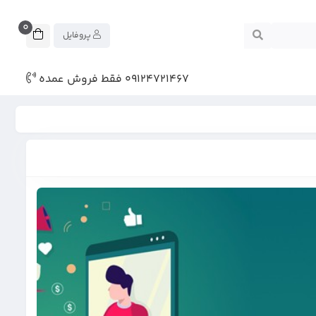
0
پروفایل
09124721467 فقط فروش عمده