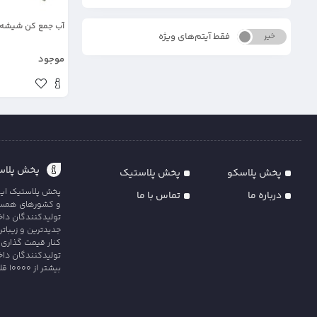
آب جمع کن شیشه 
فقط آیتم‌های ویژه
خیر
بله
موجود
پخش پلاست
پخش پلاسکو
پخش پلاستیک
پخش پلاستیک ایران
درباره ما
تماس با ما
و کشورهای همسایه
تولیدکنندگان داخل
جدیدترین و زیبات
کنار قیمت گذاری 
تولیدکنندگان داخ
بیشتر از 10000 قلم کالای متنوع و با کیفیت را در سه دس