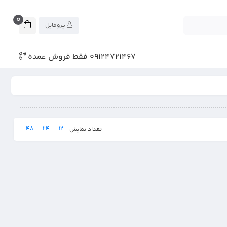
0
پروفایل
09124721467 فقط فروش عمده
48
24
12
تعداد نمایش