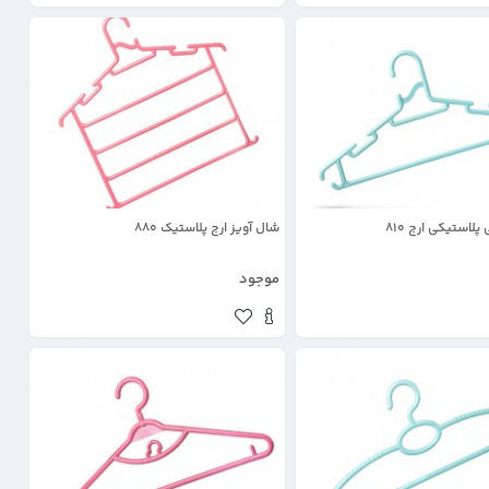
لاستیکی ارج 810
شال آویز ارج پلاستیک 880
موجود