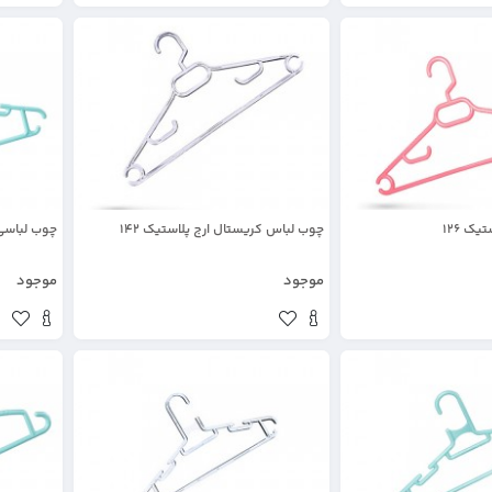
ک 126
چوب لباس کریستال ارج پلاستیک 142
چوب لباسی پ
موجود
موجود