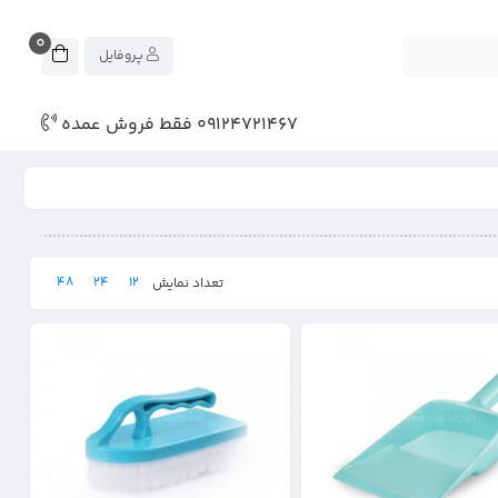
0
پروفایل
09124721467 فقط فروش عمده
48
24
12
تعداد نمایش