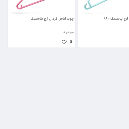
ج پلاستیک 860
چوب لباس گردان ارج پلاستیک
موجود