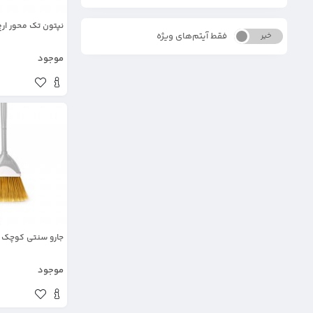
نپتون تک محور ارج
فقط آیتم‌های ویژه
خیر
بله
موجود
جارو سنتی کوچک ا
موجود