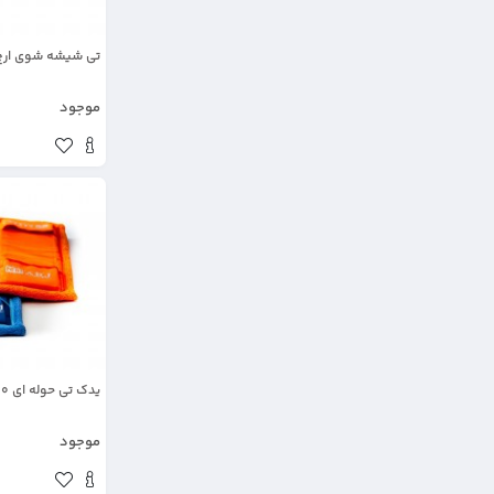
تی شیشه شوی ارج
موجود
یدک تی حوله ای 40 سانت ارج پلاستیک
موجود