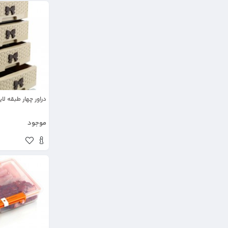
دراور چهار طبقه لا
موجود