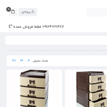
0
پروفایل
09124721467 فقط فروش عمده
48
24
12
تعداد نمایش