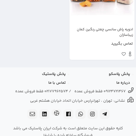
ادويه پاش سانسی چفتی رنگين كمان
زیباسازان
تماس بگیرید
پخش پلاسکو
پخش پلاستیک
درباره ما
تماس با ما
09124721467 فقط فروش عمده
/
02177962574 فقط فروش عمده
نشانی: تهران ، تهرانپارس خیابان اتحاد خیابان هشتم غربی
کلیه حقوق این سایت متعلق است به شرکت ایران پلاستیک می باشد
فروشگاه ساخته شده با شاپفا