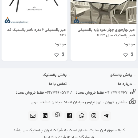
میز نهارخوری چهار نفره پایه پلاستیکی
میز پلاستیکی 6 نفره ناصر پلاستیک کد
ناصر پلاستیک مدل 433
431
موجود
موجود
پخش پلاسکو
پخش پلاستیک
درباره ما
تماس با ما
09124721467 فقط فروش عمده
/
02177962574 فقط فروش عمده
نشانی: تهران ، تهرانپارس خیابان اتحاد خیابان هشتم غربی
کلیه حقوق این سایت متعلق است به شرکت ایران پلاستیک می باشد
فروشگاه ساخته شده با شاپفا