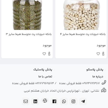
بانکه حبوبات پت متوسط هیما سایز 4
بانکه حبوبات پت متوسط هیما سایز 3
موجود
موجود
پخش پلاسکو
پخش پلاستیک
درباره ما
تماس با ما
09124721467 فقط فروش عمده
/
02177962574 فقط فروش عمده
نشانی: تهران ، تهرانپارس خیابان اتحاد خیابان هشتم غربی