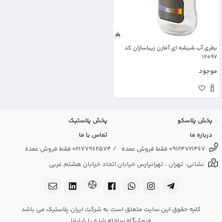
بطری آب شیشه ای آمازن زیباسازان کد
12097
موجود
پخش پلاسکو
پخش پلاستیک
درباره ما
تماس با ما
09124721467 فقط فروش عمده
/
02177962574 فقط فروش عمده
نشانی: تهران ، تهرانپارس خیابان اتحاد خیابان هشتم غربی
کلیه حقوق این سایت متعلق است به شرکت ایران پلاستیک می باشد
فروشگاه ساخته شده با شاپفا