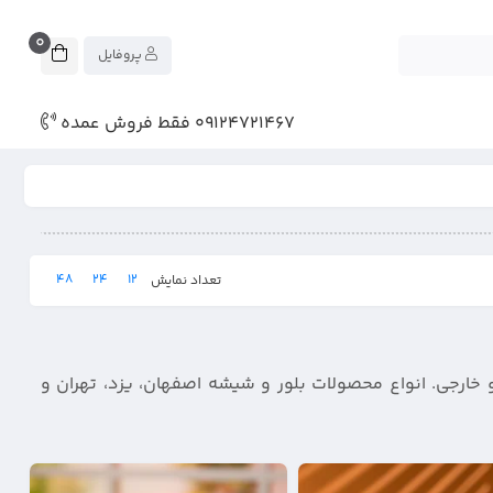
0
پروفایل
09124721467 فقط فروش عمده
48
24
12
تعداد نمایش
 خارجی. انواع محصولات بلور و شیشه اصفهان، یزد، تهران و