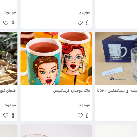
موجود
موجود
ه ای بلینکمکس b530
ماگ دوجداره فرشکیپس
فنجان کورا
موجود
موجود