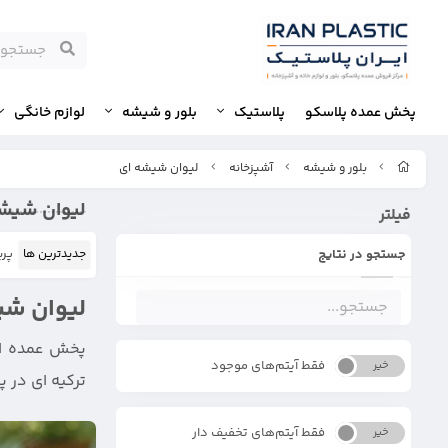
پخش عمده پلاسکو
پلاستیک
بلور و شیشه
لوازم خانگی
بلور و شیشه
آشپزخانه
لیوان شیشه ای
لیوان شیش
فیلتر
جستجو در نتایج
جدیدترین ها
پرب
لیوان شی
پخش عمده انو
فقط آیتم‌های موجود
خیر
بله
ترکیه ای در 
فقط آیتم‌های تخفیف دار
خیر
بله