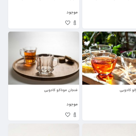
موجود
لو کادویی
فنجان موناکو کادویی
موجود