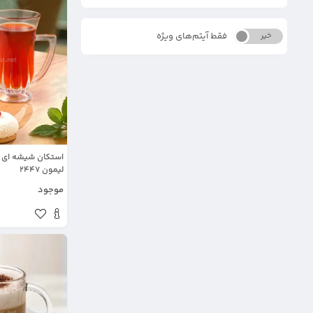
فقط آیتم‌های ویژه
خیر
بله
لیمون 2447
موجود