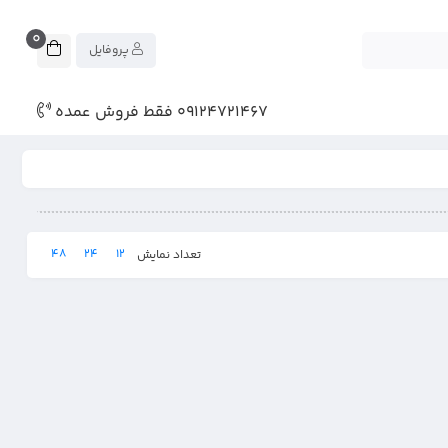
0
پروفایل
09124721467 فقط فروش عمده
48
24
12
تعداد نمایش