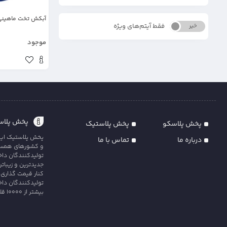
آبکش تخت ماهینی
فقط آیتم‌های ویژه
خیر
بله
موجود
پخش پلاست
پخش پلاسکو
پخش پلاستیک
پخش پلاستیک ایران
درباره ما
تماس با ما
و کشورهای همسایه
تولیدکنندگان داخل
جدیدترین و زیبات
کنار قیمت گذاری 
تولیدکنندگان داخ
بیشتر از 10000 قلم کالای متنوع و با کیفیت را در سه دس